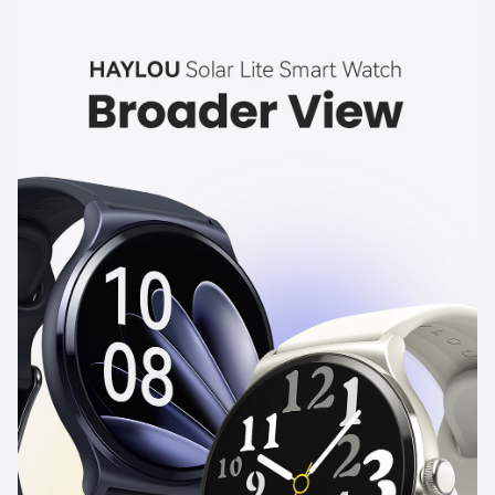
Prueba de oxígeno en sangre
¿Siempre te preocupas por tu estado de oxígeno en sangre?
Solar Lite puede realizar un seguimiento dinámico de su estado
de oxígeno en sangre incluso durante la noche, proporcionando
una mejor imagen de su condición física.
Alertas oportunas para su tranquilidad
Lo monitorea con precisión incluso durante entrenamientos de
alta intensidad con un algoritmo y una ruta óptica de hardware
optimizados. Vibrará al detectar una frecuencia cardíaca alta
con alertas de frecuencia cardíaca.
Detección de estrés durante todo el día
La detección de estrés durante todo el día le ayuda a equilibrar
mejor el trabajo y el estudio. Cuando el estrés sea alto, utilice el
entrenamiento de respiración para ayudarle a relajar el cuerpo y
la mente a tiempo y restaurar la energía.
Gestión del ciclo menstrual
femenino