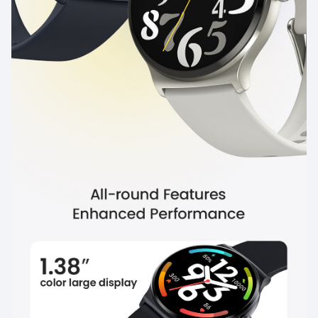
Obtenga predicciones y recordatorios de los próximos
períodos fértiles y menstruales. Vive elegantemente y sin
preocupaciones.
Duración de la batería de 20
días
Puede durar más de una semana cuando está
completamente cargado. El modo de uso básico puede
durar hasta 20 días, por lo que no tendrás que preocuparte
por la carga frecuente.