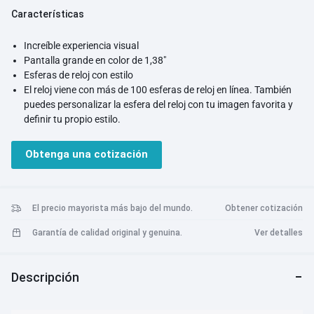
Características
Increíble experiencia visual
Pantalla grande en color de 1,38"
Esferas de reloj con estilo
El reloj viene con más de 100 esferas de reloj en línea. También
puedes personalizar la esfera del reloj con tu imagen favorita y
definir tu propio estilo.
100 modos de entrenamiento
El reloj admite 100 modos de entrenamiento para tener aún más
Obtenga una cotización
opciones. El sensor de movimiento de alta precisión actualizado
puede registrar con precisión los datos de su entrenamiento.
IP68 resistente al agua y al polvo
Admite clasificación de impermeabilidad IP68. Puedes lavarte
El precio mayorista más bajo del mundo.
Obtener cotización
las manos sin quitarte el reloj. ¡Simplemente disfruta de tus
Garantía de calidad original y genuina.
Ver detalles
entrenamientos con su resistencia al agua mejorada!
Monitoreo científico del sueño
El reloj registra automáticamente la duración del sueño, la
Descripción
profundidad del sueño, la fase REM, etc., lo que le ayuda a saber
más sobre lo que sucede durante el sueño para desarrollar
mejores hábitos de sueño más saludables.