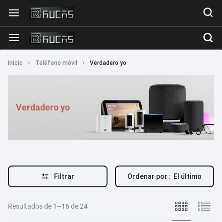
Inicio
Teléfono móvil
Verdadero yo
Verdadero yo
Filtrar
Ordenar por :
El último
Resultados de 1–16 de 24