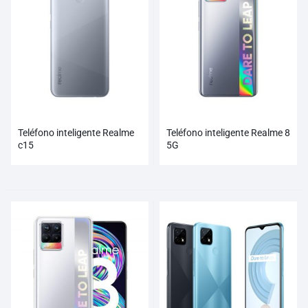
Teléfono inteligente Realme
Teléfono inteligente Realme 8
c15
5G