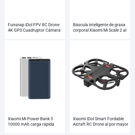
Funsnap iDol FPV RC Drone
Báscula inteligente de grasa
4K GPS Cuadruptor Cámara
corporal Xiaomi Mi Scale 2 al
Profesional HD 1080P
por mayor
Xiaomi Mi Power Bank 3
Xiaomi IDol Smart Fordable
10000 mAh carga rápida
Aicraft RC Drone al por mayor
admite carga de 18W al por
mayor