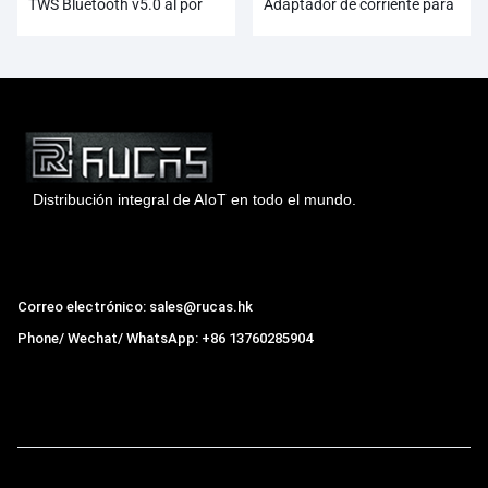
TWS Bluetooth v5.0 al por
Adaptador de corriente para
mayor
enchufe con tasa de salida de
65 W
Distribución integral de AIoT en todo el mundo.
Hong Kong Rucas Technology Co., Ltd.
Correo electrónico: sales@rucas.hk
Phone/ Wechat/ WhatsApp: +86 13760285904
Rucas
es el mayor distribuidor oficial autorizado de la
cadena ecológica Xiaomi en China
,