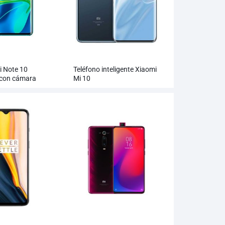
i Note 10
Teléfono inteligente Xiaomi
con cámara
Mi 10
MP al por