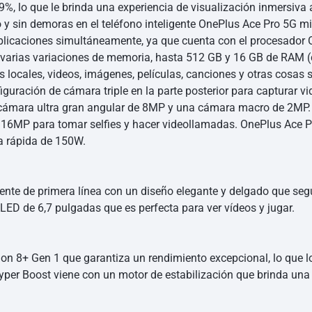
.9%, lo que le brinda una experiencia de visualización inmersiva
 y sin demoras en el teléfono inteligente OnePlus Ace Pro 5G mi
 aplicaciones simultáneamente, ya que cuenta con el procesad
varias variaciones de memoria, hasta 512 GB y 16 GB de RAM (c
locales, videos, imágenes, películas, canciones y otras cosas s
iguración de cámara triple en la parte posterior para capturar v
ámara ultra gran angular de 8MP y una cámara macro de 2MP. Mie
e 16MP para tomar selfies y hacer videollamadas. OnePlus Ace 
ga rápida de 150W.
gente de primera línea con un diseño elegante y delgado que seg
LED de 6,7 pulgadas que es perfecta para ver vídeos y jugar.
n 8+ Gen 1 que garantiza un rendimiento excepcional, lo que lo
yper Boost viene con un motor de estabilización que brinda una