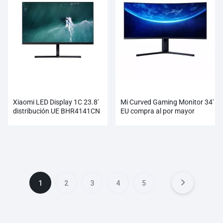
Xiaomi LED Display 1C 23.8'
Mi Curved Gaming Monitor 34'
distribución UE BHR4141CN
EU compra al por mayor
BHR4269GL
1
2
3
4
5