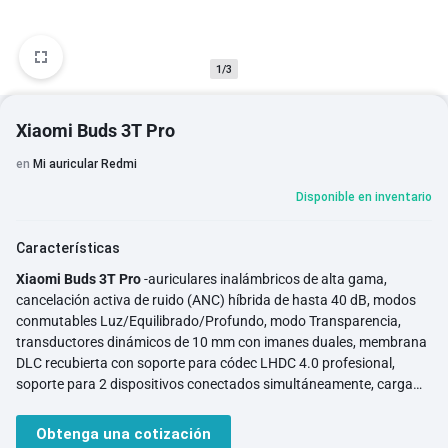
1/3
Xiaomi Buds 3T Pro
en
Mi auricular Redmi
Disponible en inventario
Características
Xiaomi Buds 3T Pro
-auriculares inalámbricos de alta gama,
cancelación activa de ruido (ANC) híbrida de hasta 40 dB, modos
conmutables Luz/Equilibrado/Profundo, modo Transparencia,
transductores dinámicos de 10 mm con imanes duales, membrana
DLC recubierta con soporte para códec LHDC 4.0 profesional,
soporte para 2 dispositivos conectados simultáneamente, carga
USB-C, hasta 6 horas de duración de los auriculares y 24 horas con
caja. Control tactil. Certificación IP55 de resistencia al polvo y al
Obtenga una cotización
agua.