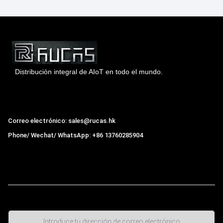
Distribución integral de AIoT en todo el mundo.
Hong Kong Rucas Technology Co., Ltd.
Correo electrónico: sales@rucas.hk
Phone/ Wechat/ WhatsApp: +86 13760285904
Rucas
es el mayor distribuidor oficial autorizado de la
cadena ecológica Xiaomi en China
,
¿Necesitas ayuda? Envía un
mensaje de WhatsApp ahora
Haga clic en uno de nuestros