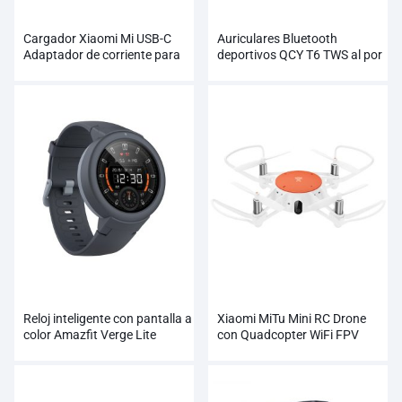
Cargador Xiaomi Mi USB-C
Auriculares Bluetooth
Adaptador de corriente para
deportivos QCY T6 TWS al por
enchufe con tasa de salida de
mayor
65 W
Reloj inteligente con pantalla a
Xiaomi MiTu Mini RC Drone
color Amazfit Verge Lite
con Quadcopter WiFi FPV
AMOLED al por mayor
720P HD Cámara