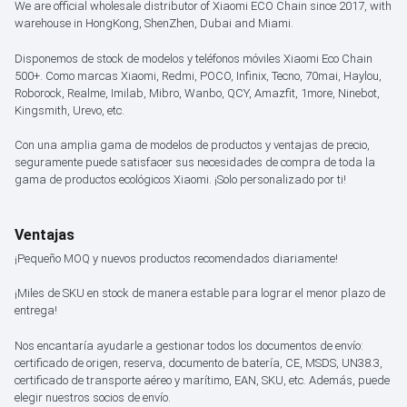
We are official wholesale distributor of Xiaomi ECO Chain since 2017, with
warehouse in HongKong, ShenZhen, Dubai and Miami.
Disponemos de stock de modelos y teléfonos móviles Xiaomi Eco Chain
500+. Como marcas Xiaomi, Redmi, POCO, Infinix, Tecno, 70mai, Haylou,
Roborock, Realme, Imilab, Mibro, Wanbo, QCY, Amazfit, 1more, Ninebot,
Kingsmith, Urevo, etc.
Con una amplia gama de modelos de productos y ventajas de precio,
seguramente puede satisfacer sus necesidades de compra de toda la
gama de productos ecológicos Xiaomi. ¡Solo personalizado por ti!
Ventajas
¡Pequeño MOQ y nuevos productos recomendados diariamente!
¡Miles de SKU en stock de manera estable para lograr el menor plazo de
entrega!
Nos encantaría ayudarle a gestionar todos los documentos de envío:
certificado de origen, reserva, documento de batería, CE, MSDS, UN38.3,
certificado de transporte aéreo y marítimo, EAN, SKU, etc. Además, puede
elegir nuestros socios de envío.