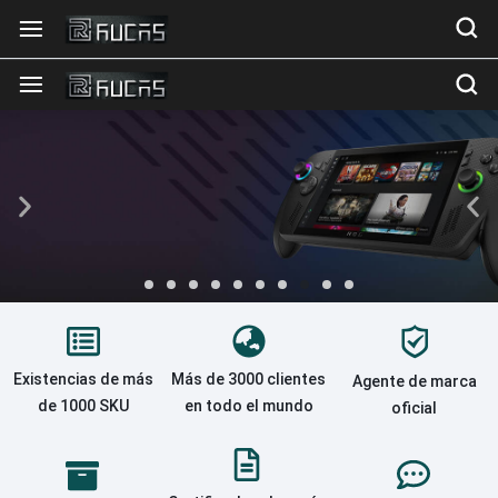
ROG
XBOX
ALLYX
Existencias de más
Más de 3000 clientes
Agente de marca
Next-gen power
de 1000 SKU
en todo el mundo
oficial
in your hands