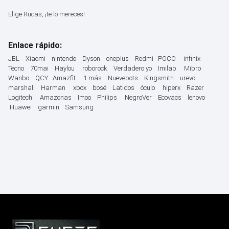
Elige Rucas, ¡te lo mereces!
Enlace rápido:
JBL
Xiaomi
nintendo
Dyson
oneplus
Redmi
POCO
infinix
Tecno
70mai
Haylou
roborock
Verdadero yo
Imilab
Mibro
Wanbo
QCY
Amazfit
1 más
Nuevebots
Kingsmith
urevo
marshall
Harman
xbox
bosé
Latidos
óculo
hiperx
Razer
Logitech
Amazonas
Imoo
Philips
NegroVer
Ecovacs
lenovo
Huawei
garmin
Samsung