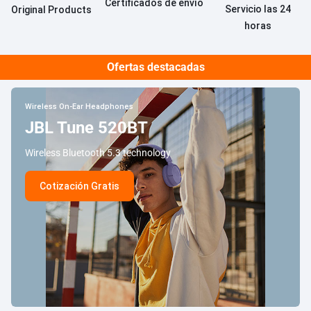
Certificados de envío
Servicio las 24
Original Products
horas
Ofertas destacadas
Wireless On-Ear Headphones
JBL Tune 520BT
Wireless Bluetooth 5.3 technology
Cotización Gratis