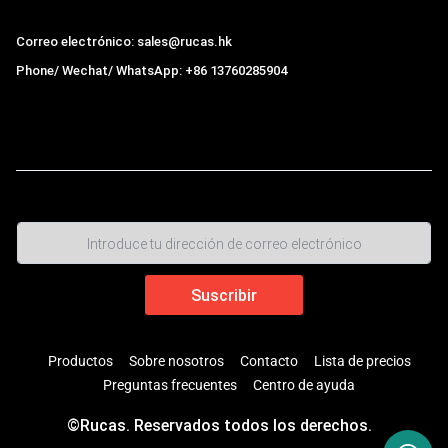
Correo electrónico: sales@rucas.hk
Phone/ Wechat/ WhatsApp: +86 13760285904
Rucas
es el mayor distribuidor oficial autorizado de la
cadena ecológica Xiaomi en China
,
Productos
Sobre nosotros
Contacto
Lista de precios
Preguntas frecuentes
Centro de ayuda
©Rucas. Reservados todos los derechos.