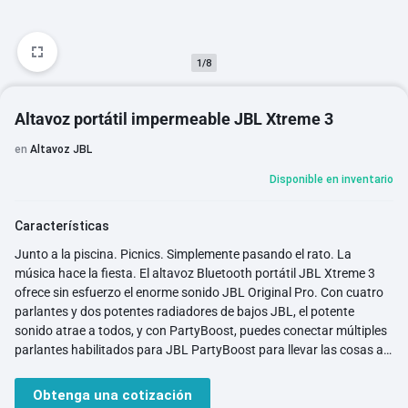
1/8
Altavoz portátil impermeable JBL Xtreme 3
en
Altavoz JBL
Disponible en inventario
Características
Junto a la piscina. Picnics. Simplemente pasando el rato. La
música hace la fiesta. El altavoz Bluetooth portátil JBL Xtreme 3
ofrece sin esfuerzo el enorme sonido JBL Original Pro. Con cuatro
parlantes y dos potentes radiadores de bajos JBL, el potente
sonido atrae a todos, y con PartyBoost, puedes conectar múltiples
parlantes habilitados para JBL PartyBoost para llevar las cosas al
siguiente nivel. Un poco de lluvia puede arruinar tu diversión, pero al
Xtreme 3, resistente al agua y al polvo, no le importará en absoluto,
Obtenga una cotización
y la cómoda correa de transporte con abridor de botellas