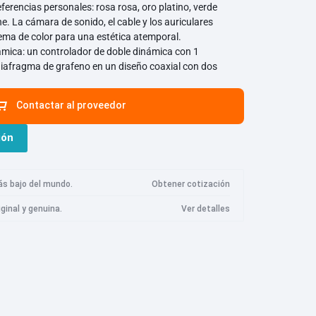
ferencias personales: rosa rosa, oro platino, verde
S8
 La cámara de sonido, el cable y los auriculares
Cámara Imilab
Logitech
marshall
Meta
S8 Plus
ma de color para una estética atemporal.
ámica: un controlador de doble dinámica con 1
S8 Pro Ultra
Cámara de seguridad Imilab EC3 Lite
diafragma de grafeno en un diseño coaxial con dos
S7
Cámara de seguridad Imilab EC3 Pro
ofrece detalles sonoros superiores con agudos
 claros y graves profundos.
S7 Max V
Cámara de seguridad Imilab EC4
Contactar al proveedor
das: Bluetooth V4.2 con un alcance inalámbrico de
S7 Max Ultra
Cámara de seguridad Imilab EC5
e escuchar su música favorita en cualquier momento y en
Razer
Roidmi
Samsung
ión
didad de Bluetooth nunca ha sido tan buena.
 Q7 Max
Cámara de seguridad Imilab C20 Pro
ente carbonizada
Q7 Max Plus
Cámara de seguridad Imilab C21
ás bajo del mundo.
Obtener cotización
 Q8 Max
Cámara de seguridad Imilab C22
iginal y genuina.
Ver detalles
Q8 Max Plus
Cámara de seguridad Imilab C30