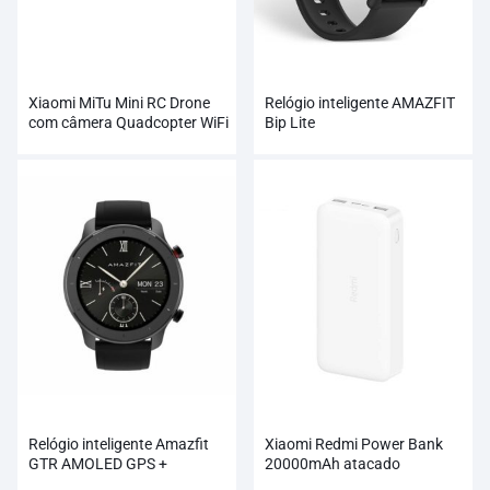
Xiaomi MiTu Mini RC Drone
Relógio inteligente AMAZFIT
com câmera Quadcopter WiFi
Bip Lite
FPV 720P HD
Relógio inteligente Amazfit
Xiaomi Redmi Power Bank
GTR AMOLED GPS +
20000mAh atacado
GLONASS atacado