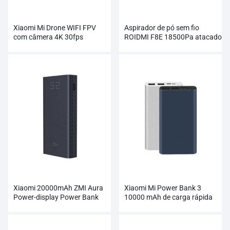
Xiaomi Mi Drone WIFI FPV
Aspirador de pó sem fio
com câmera 4K 30fps
ROIDMI F8E 18500Pa atacado
Quadricóptero RC Gimbal de 3
eixos
Xiaomi 20000mAh ZMI Aura
Xiaomi Mi Power Bank 3
Power-display Power Bank
10000 mAh de carga rápida
atacado
suporta carregamento de 18
W no atacado