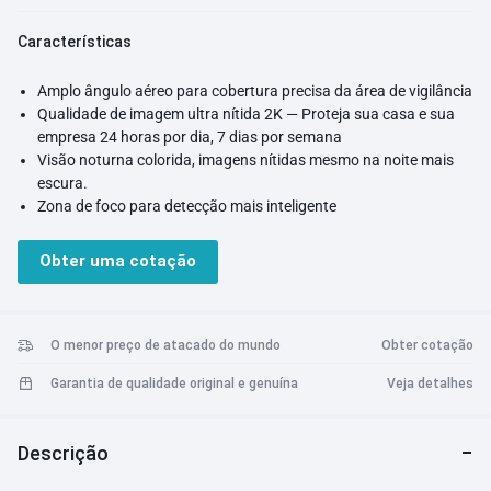
Características
Amplo ângulo aéreo para cobertura precisa da área de vigilância
Qualidade de imagem ultra nítida 2K — Proteja sua casa e sua
empresa 24 horas por dia, 7 dias por semana
Visão noturna colorida, imagens nítidas mesmo na noite mais
escura.
Zona de foco para detecção mais inteligente
Aviso sonoro e visual Mantenha possíveis ameaças afastadas
Intercomunicador de voz em tempo real Como se você estivesse
Obter uma cotação
conversando cara a cara
Suporte para monitoramento multicâmera. Visualização em tela
dividida para múltiplas imagens ao vivo
Interação inteligente com outros dispositivos inteligentes
O menor preço de atacado do mundo
Obter cotação
Classificação IP66 de resistência à poeira e água Operação
Garantia de qualidade original e genuína
Veja detalhes
estável em condições de vento, chuva e calor
Fácil instalação Ângulo de visão flexível
Transmissão de fluxo H.265 de alta eficiência Diga adeus à
Descrição
paralisação e ao atraso
Métodos de armazenamento flexíveis Armazenamento em