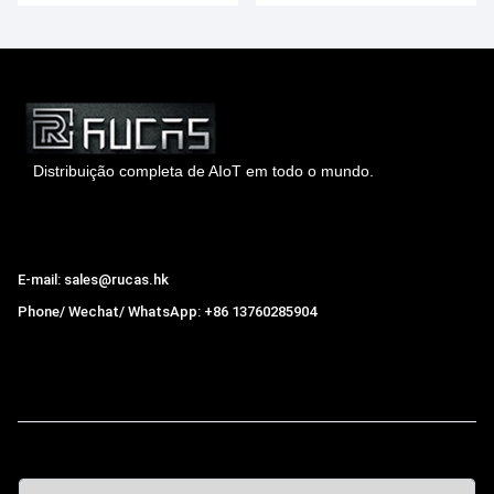
Distribuição completa de AIoT em todo o mundo.
Hong Kong Rucas Technology Co., Ltd.
E-mail: sales@rucas.hk
Phone/ Wechat/ WhatsApp: +86 13760285904
Rucas
é o maior distribuidor oficial autorizado da cadeia
ecológica da Xiaomi na China.
,